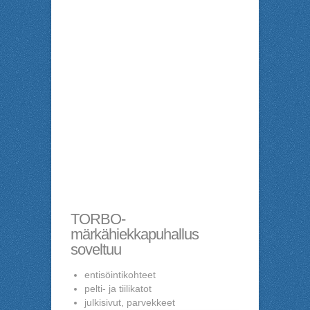
TORBO-
märkähiekkapuhallus
soveltuu
entisöintikohteet
pelti- ja tiilikatot
julkisivut, parvekkeet