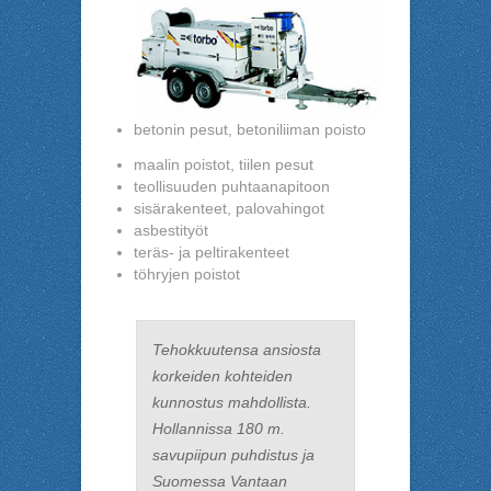
betonin pesut, betoniliiman poisto
maalin poistot, tiilen pesut
teollisuuden puhtaanapitoon
sisärakenteet, palovahingot
asbestityöt
teräs- ja peltirakenteet
töhryjen poistot
Tehokkuutensa ansiosta
korkeiden kohteiden
kunnostus mahdollista.
Hollannissa 180 m.
savupiipun puhdistus ja
Suomessa Vantaan