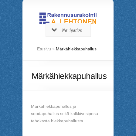
Navigation
Etusivu
»
Märkähiekkapuhallus
Märkähiekkapuhallus
Märkähiekkapuhallus ja
soodapuhallus sekä kalkkivesipesu –
tehokasta hiekkapuhallusta.