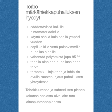
Torbo-
märkähiekkapuhalluksen
hyödyt
säädettävissä kaikille
pintamateriaaleille
käyttö säällä kuin säällä ympäri
vuoden
sopii kaikille vettä painavimmille
puhallus aineille
vähentää pölyämistä jopa 95 %
todella alhainen puhallusaineen
tarve
torbomix – injektorin ja inhibiitin
avulla ruostesuojaus puhalluksen
yhteydessä.
Tehokkuutensa ja suhteellisen pienen
kokonsa ansiosta oiva laite mm.
laitospuhtaanapidossa.