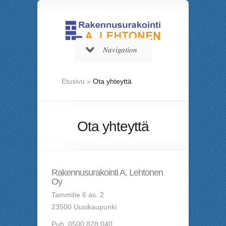
Navigation
Etusivu
»
Ota yhteyttä
Ota yhteyttä
Rakennusurakointi A. Lehtonen
Oy
Tammitie 6 as. 2
23500 Uusikaupunki
Puh. 0500 828 040